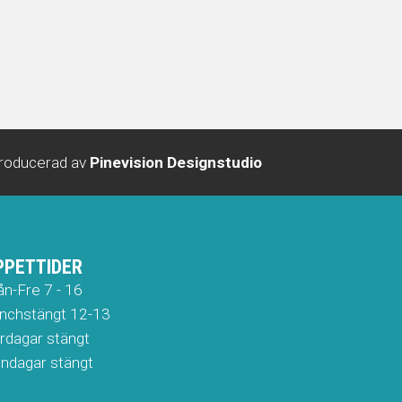
roducerad av
Pinevision Designstudio
PPETTIDER
n-Fre 7 - 16
​​​​Lunchstängt 12-13
rdagar stängt
​​​​Söndagar stängt