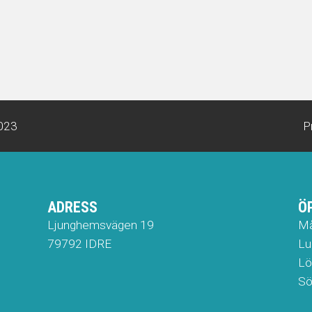
023
P
ADRESS
Ö
​Ljunghemsvägen 19
Må
79792 IDRE
​​​
Lö
​​​