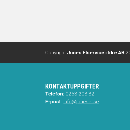
Copyright
Jones Elservice i Idre AB
2
KONTAKTUPPGIFTER
Telefon:
0253-203 32
E-post:
info@jonesel.se