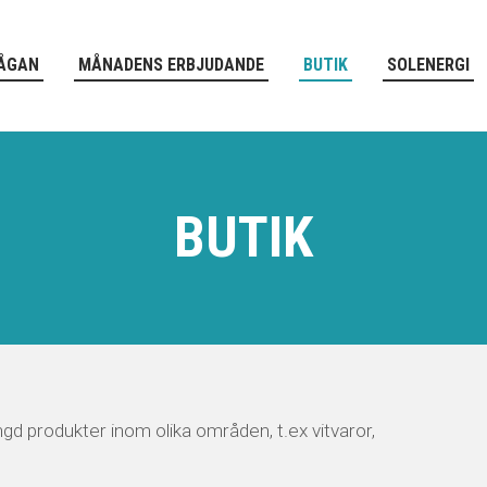
ÅGAN
MÅNADENS ERBJUDANDE
BUTIK
SOLENERGI
BUTIK
d produkter inom olika områden, t.ex vitvaror,