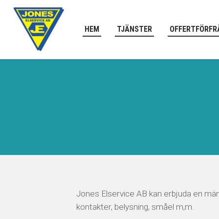
HEM
TJÄNSTER
OFFERTFÖRFR
Jones Elservice AB kan erbjuda en mäng
kontakter, belysning, småel m,m.